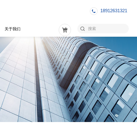
18912631321
关于我们